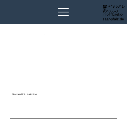
☎ +49 6841-
✉
984855-0
info@baeko-
saar-pfalz.de
Mayonnaise 50 % - 5 kg im Eimer