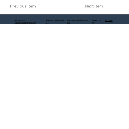
Previous Item
Next Item
Allgemeine
Datenschutzhinwei
Barrierefreiheitserkläru
Impressu
Kontakt
Geschäftsbedingungen
se
ng
m