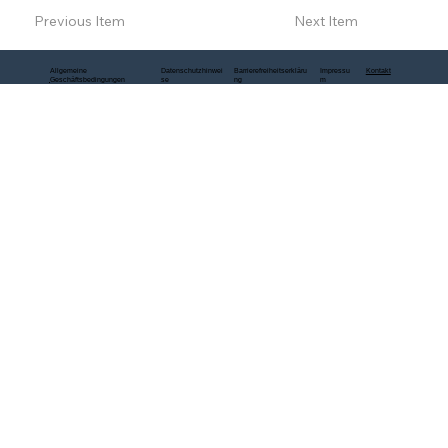
Previous Item
Next Item
Allgemeine
Datenschutzhinwei
Barrierefreiheitserkläru
Impressu
Kontakt
Geschäftsbedingungen
se
ng
m