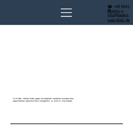
☎ +49 6841-
✉
984855-0
info@baeko-
saar-pfalz.de
TK Ei Rolle - Eibuffet Eirolle, gegart und tiefgekühlt. Natürliches Aussehen eines
angeschnittenen, gekochten Eies in Stangenform, ca. 4x19 cm. 3 kg Gebinde